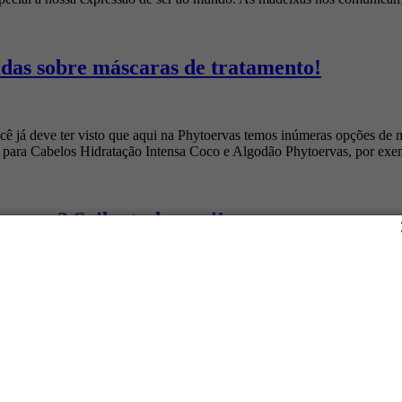
idas sobre máscaras de tratamento!
ocê já deve ter visto que aqui na Phytoervas temos inúmeras opções de
a para Cabelos Hidratação Intensa Coco e Algodão Phytoervas, por ex
nverno? Saiba tudo aqui!
te do Brasil. Sinal de que o inverno está por aqui! Nessa época, os di
espeito à nossa pele, o maior […]
aproveite os benefícios!