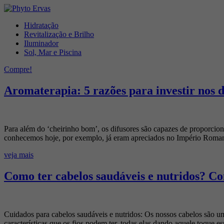
Hidratação
Revitalização e Brilho
Iluminador
Sol, Mar e Piscina
Compre!
Aromaterapia: 5 razões para investir nos d
Para além do ‘cheirinho bom’, os difusores são capazes de proporcio
conhecemos hoje, por exemplo, já eram apreciados no Império Roman
veja mais
Como ter cabelos saudáveis e nutridos? Co
Cuidados para cabelos saudáveis e nutridos: Os nossos cabelos são uma
características que os fios podem ter, todas elas dando aquele toque