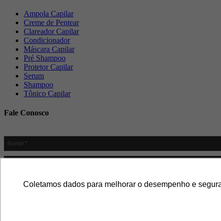
Ampola Capilar
Creme de Pentear
Clareador Capilar
Condicionador
Máscara Capilar
Pré Shampoo
Protetor Capilar
Serum
Shampoo
Tônico Capilar
Fale Conosco
Coletamos dados para melhorar o desempenho e segurança