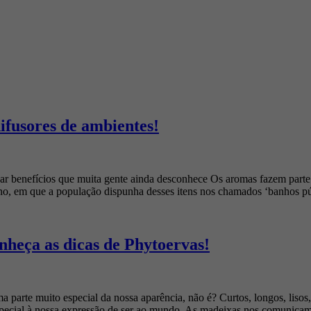
ifusores de ambientes!
nar benefícios que muita gente ainda desconhece Os aromas fazem part
o, em que a população dispunha desses itens nos chamados ‘banhos pú
nheça as dicas de Phytoervas!
 parte muito especial da nossa aparência, não é? Curtos, longos, lisos
 especial à nossa expressão de ser ao mundo. As madeixas nos comunica