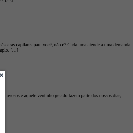
 máscaras capilares para você, não é? Cada uma atende a uma demanda
emplo, […]
as chuvosos e aquele ventinho gelado fazem parte dos nossos dias,