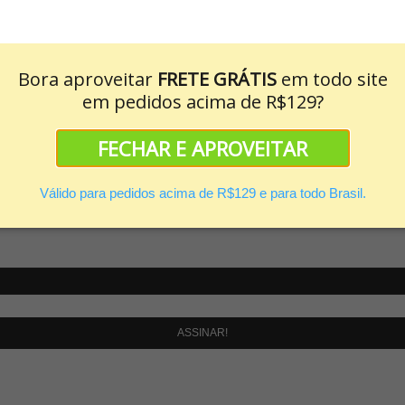
co, não é? Em formato spray, sua composição leva substâncias que abs
 seja necessário lavá-las com água e o shampoo comum. […]
Bora aproveitar
FRETE GRÁTIS
em todo site
em pedidos acima de R$129?
FECHAR E APROVEITAR
Válido para pedidos acima de R$129 e para todo Brasil.
ASSINAR!