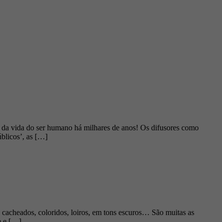
e da vida do ser humano há milhares de anos! Os difusores como
blicos’, as […]
, cacheados, coloridos, loiros, em tons escuros… São muitas as
m e […]