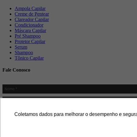
Ampola Capilar
Creme de Pentear
Clareador Capilar
Condicionador
Máscara Capilar
Pré Shampoo
Protetor Capilar
Serum
Shampoo
Tônico Capilar
Fale Conosco
Coletamos dados para melhorar o desempenho e segurança