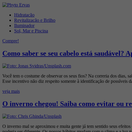
Hidratação
Revitalização e Brilho
Iluminador
Sol, Mar e Piscina
Compre!
Como saber se seu cabelo está saudável? A
Você tem o costume de observar os seus fios? Na correria dos dias, 
Esse incentivo não diz respeito somente à identificação de possívei
veja mais
O inverno chegou! Saiba como evitar ou re
O inverno mal se aproximou e muita gente já tem sentido seus efeitos d
poderia ser diferente. Os nossos hábitos mudam com o clima e a luz n