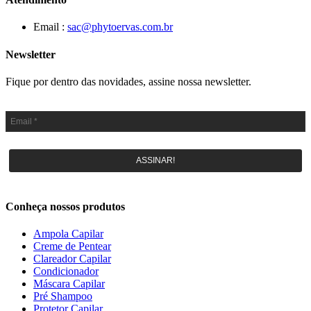
Email :
sac@phytoervas.com.br
Newsletter
Fique por dentro das novidades, assine nossa newsletter.
ASSINAR!
Conheça nossos produtos
Ampola Capilar
Creme de Pentear
Clareador Capilar
Condicionador
Máscara Capilar
Pré Shampoo
Protetor Capilar