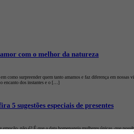
 amor com o melhor da natureza
m como surpreender quem tanto amamos e faz diferença em nossas vid
 o encanto dos instantes e o […]
a 5 sugestões especiais de presentes
 emoção, não é? É que a data homenageia mulheres únicas, que possib
lurais. Muitas vezes, são avós, […]