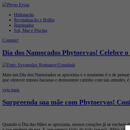
Hidratação
Revitalização e Brilho
Iluminador
Sol, Mar e Piscina
Compre!
Dia dos Namorados Phytoervas! Celebre o
Mais um Dia dos Namorados se aproxima e o momento é o de pensar e
que oferecer mimos bacanas e demonstrar carinho com tais atitudes, é
veja mais
Surpreenda sua mãe com Phytoervas! Confir
Quando o Dia das Mães se aproxima, nossos corações já se enchem de
e nos enchem de paz. E que sempre farão de tudo por nós. Mães são p