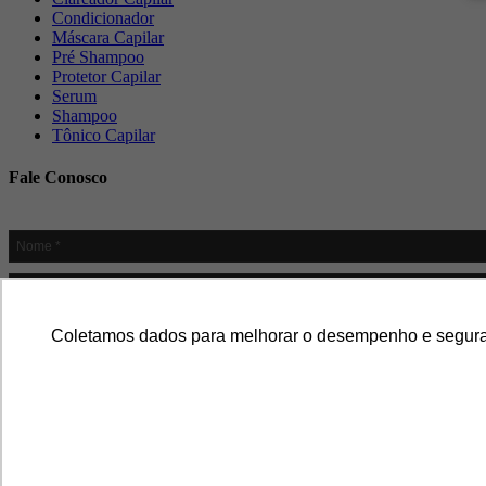
Condicionador
Máscara Capilar
Pré Shampoo
Protetor Capilar
Serum
Shampoo
Tônico Capilar
Fale Conosco
Coletamos dados para melhorar o desempenho e segurança
Copyright © 2022 Phyto Ervas - Todos os direitos reservados