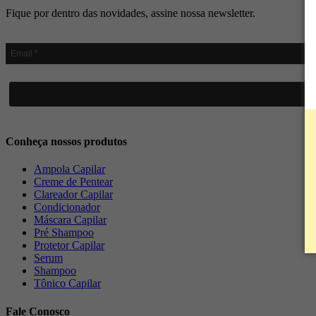
Fique por dentro das novidades, assine nossa newsletter.
Conheça nossos produtos
Ampola Capilar
Creme de Pentear
Clareador Capilar
Condicionador
Máscara Capilar
Pré Shampoo
Protetor Capilar
Serum
Shampoo
Tônico Capilar
Fale Conosco