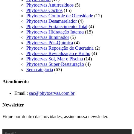
Phytoervas Antirresíduos
(5)
Phytoervas Cachos
(15)
Phytoervas Controle de Oleosidade
(12)
Phytoervas Desamarelador
(4)
Phytoervas Fortalecimento Total
(4)
Phytoervas Hidratação Intensa
(15)
Phytoervas Iluminador
(5)
Phytoervas Pós-Química
(4)
Phytoervas Reposição de Queratina
(2)
Phytoervas Revitalização e Brilho
(4)
Phytoervas Sol, Mar e Piscina
(14)
Phytoervas Super-Restauração
(4)
Sem categoria
(63)
Atendimento
Email :
sac@phytoervas.com.br
Newsletter
Fique por dentro das novidades, assine nossa newsletter.