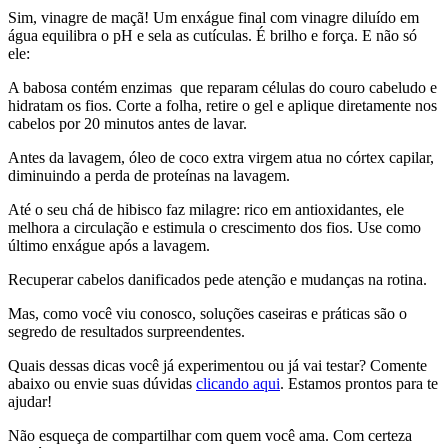
Sim, vinagre de maçã! Um enxágue final com vinagre diluído em
água equilibra o pH e sela as cutículas. É brilho e força. E não só
ele:
A babosa contém enzimas que reparam células do couro cabeludo e
hidratam os fios. Corte a folha, retire o gel e aplique diretamente nos
cabelos por 20 minutos antes de lavar.
Antes da lavagem, óleo de coco extra virgem atua no córtex capilar,
diminuindo a perda de proteínas na lavagem.
Até o seu chá de hibisco faz milagre: rico em antioxidantes, ele
melhora a circulação e estimula o crescimento dos fios. Use como
último enxágue após a lavagem.
Recuperar cabelos danificados pede atenção e mudanças na rotina.
Mas, como você viu conosco, soluções caseiras e práticas são o
segredo de resultados surpreendentes.
Quais dessas dicas você já experimentou ou já vai testar? Comente
abaixo ou envie suas dúvidas
clicando aqui
. Estamos prontos para te
ajudar!
Não esqueça de compartilhar com quem você ama. Com certeza