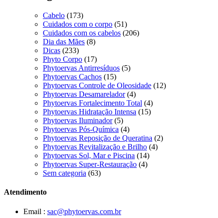
Cabelo
(173)
Cuidados com o corpo
(51)
Cuidados com os cabelos
(206)
Dia das Mães
(8)
Dicas
(233)
Phyto Corpo
(17)
Phytoervas Antirresíduos
(5)
Phytoervas Cachos
(15)
Phytoervas Controle de Oleosidade
(12)
Phytoervas Desamarelador
(4)
Phytoervas Fortalecimento Total
(4)
Phytoervas Hidratação Intensa
(15)
Phytoervas Iluminador
(5)
Phytoervas Pós-Química
(4)
Phytoervas Reposição de Queratina
(2)
Phytoervas Revitalização e Brilho
(4)
Phytoervas Sol, Mar e Piscina
(14)
Phytoervas Super-Restauração
(4)
Sem categoria
(63)
Atendimento
Email :
sac@phytoervas.com.br