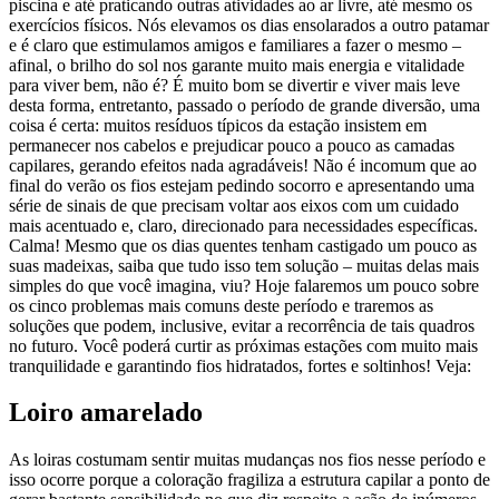
piscina e até praticando outras atividades ao ar livre, até mesmo os
exercícios físicos. Nós elevamos os dias ensolarados a outro patamar
e é claro que estimulamos amigos e familiares a fazer o mesmo –
afinal, o brilho do sol nos garante muito mais energia e vitalidade
para viver bem, não é? É muito bom se divertir e viver mais leve
desta forma, entretanto, passado o período de grande diversão, uma
coisa é certa: muitos resíduos típicos da estação insistem em
permanecer nos cabelos e prejudicar pouco a pouco as camadas
capilares, gerando efeitos nada agradáveis! Não é incomum que ao
final do verão os fios estejam pedindo socorro e apresentando uma
série de sinais de que precisam voltar aos eixos com um cuidado
mais acentuado e, claro, direcionado para necessidades específicas.
Calma! Mesmo que os dias quentes tenham castigado um pouco as
suas madeixas, saiba que tudo isso tem solução – muitas delas mais
simples do que você imagina, viu? Hoje falaremos um pouco sobre
os cinco problemas mais comuns deste período e traremos as
soluções que podem, inclusive, evitar a recorrência de tais quadros
no futuro. Você poderá curtir as próximas estações com muito mais
tranquilidade e garantindo fios hidratados, fortes e soltinhos! Veja:
Loiro amarelado
As loiras costumam sentir muitas mudanças nos fios nesse período e
isso ocorre porque a coloração fragiliza a estrutura capilar a ponto de