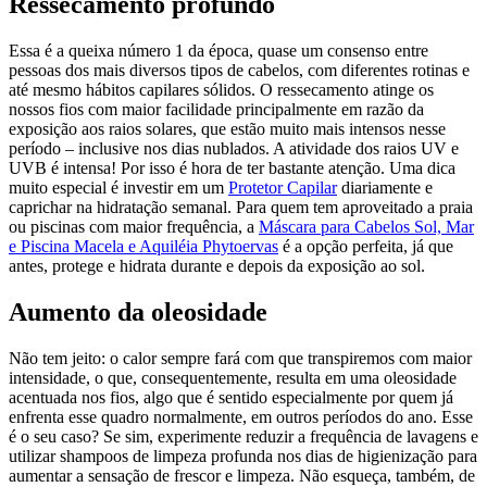
Ressecamento profundo
Essa é a queixa número 1 da época, quase um consenso entre
pessoas dos mais diversos tipos de cabelos, com diferentes rotinas e
até mesmo hábitos capilares sólidos. O ressecamento atinge os
nossos fios com maior facilidade principalmente em razão da
exposição aos raios solares, que estão muito mais intensos nesse
período – inclusive nos dias nublados. A atividade dos raios UV e
UVB é intensa! Por isso é hora de ter bastante atenção. Uma dica
muito especial é investir em um
Protetor Capilar
diariamente e
caprichar na hidratação semanal. Para quem tem aproveitado a praia
ou piscinas com maior frequência, a
Máscara para Cabelos Sol, Mar
e Piscina Macela e Aquiléia Phytoervas
é a opção perfeita, já que
antes, protege e hidrata durante e depois da exposição ao sol.
Aumento da oleosidade
Não tem jeito: o calor sempre fará com que transpiremos com maior
intensidade, o que, consequentemente, resulta em uma oleosidade
acentuada nos fios, algo que é sentido especialmente por quem já
enfrenta esse quadro normalmente, em outros períodos do ano. Esse
é o seu caso? Se sim, experimente reduzir a frequência de lavagens e
utilizar shampoos de limpeza profunda nos dias de higienização para
aumentar a sensação de frescor e limpeza. Não esqueça, também, de