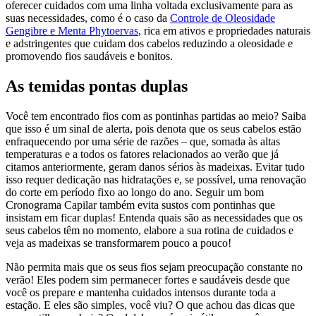
oferecer cuidados com uma linha voltada exclusivamente para as
suas necessidades, como é o caso da
Controle de Oleosidade
Gengibre e Menta Phytoervas
, rica em ativos e propriedades naturais
e adstringentes que cuidam dos cabelos reduzindo a oleosidade e
promovendo fios saudáveis e bonitos.
As temidas pontas duplas
Você tem encontrado fios com as pontinhas partidas ao meio? Saiba
que isso é um sinal de alerta, pois denota que os seus cabelos estão
enfraquecendo por uma série de razões – que, somada às altas
temperaturas e a todos os fatores relacionados ao verão que já
citamos anteriormente, geram danos sérios às madeixas. Evitar tudo
isso requer dedicação nas hidratações e, se possível, uma renovação
do corte em período fixo ao longo do ano. Seguir um bom
Cronograma Capilar também evita sustos com pontinhas que
insistam em ficar duplas! Entenda quais são as necessidades que os
seus cabelos têm no momento, elabore a sua rotina de cuidados e
veja as madeixas se transformarem pouco a pouco!
Não permita mais que os seus fios sejam preocupação constante no
verão! Eles podem sim permanecer fortes e saudáveis desde que
você os prepare e mantenha cuidados intensos durante toda a
estação. E eles são simples, você viu? O que achou das dicas que