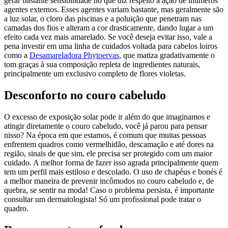
gerar bastante sensibilidade no que diz respeito a ação de inúmeros
agentes externos. Esses agentes variam bastante, mas geralmente são
a luz solar, o cloro das piscinas e a poluição que penetram nas
camadas dos fios e alteram a cor drasticamente, dando lugar a um
efeito cada vez mais amarelado. Se você deseja evitar isso, vale a
pena investir em uma linha de cuidados voltada para cabelos loiros
como a
Desamareladora Phytoervas
, que matiza gradativamente o
tom graças à sua composição repleta de ingredientes naturais,
principalmente um exclusivo completo de flores violetas.
Desconforto no couro cabeludo
O excesso de exposição solar pode ir além do que imaginamos e
atingir diretamente o couro cabeludo, você já parou para pensar
nisso? Na época em que estamos, é comum que muitas pessoas
enfrentem quadros como vermelhidão, descamação e até dores na
região, sinais de que sim, ele precisa ser protegido com um maior
cuidado. A melhor forma de fazer isso agrada principalmente quem
tem um perfil mais estiloso e descolado. O uso de chapéus e bonés é
a melhor maneira de prevenir incômodos no couro cabeludo e, de
quebra, se sentir na moda! Caso o problema persista, é importante
consultar um dermatologista! Só um profissional pode tratar o
quadro.