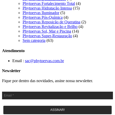
Phytoervas Fortalecimento Total
(4)
Phytoervas Hidratação Intensa
(15)
Phytoervas Iluminador
(5)
Phytoervas Pós-Química
(4)
Phytoervas Reposição de Queratina
(2)
Phytoervas Revitalização e Brilho
(4)
Phytoervas Sol, Mar e Piscina
(14)
Phytoervas Super-Restauração
(4)
Sem categoria
(63)
Atendimento
Email :
sac@phytoervas.com.br
Newsletter
Fique por dentro das novidades, assine nossa newsletter.
ASSINAR!