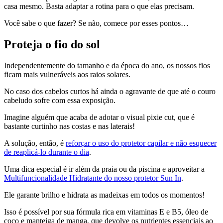
casa mesmo. Basta adaptar a rotina para o que elas precisam.
Você sabe o que fazer? Se não, comece por esses pontos…
Proteja o fio do sol
Independentemente do tamanho e da época do ano, os nossos fios
ficam mais vulneráveis aos raios solares.
No caso dos cabelos curtos há ainda o agravante de que até o couro
cabeludo sofre com essa exposição.
Imagine alguém que acaba de adotar o visual pixie cut, que é
bastante curtinho nas costas e nas laterais!
A solução, então, é
reforçar o uso do protetor capilar e não esquecer
de reaplicá-lo durante o dia
.
Uma dica especial é ir além da praia ou da piscina e aproveitar a
Multifuncionalidade Hidratante do nosso protetor Sun In
.
Ele garante brilho e hidrata as madeixas em todos os momentos!
Isso é possível por sua fórmula rica em vitaminas E e B5, óleo de
coco e manteiga de manga, que devolve os nutrientes essenciais ao