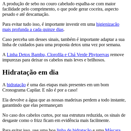
A produção de sebo no couro cabeludo espalha-se com maior
facilidade pelo comprimento, o que pode gerar coceira, aspecto
pesado e até descamação.
Para evitar tudo isso, é importante investir em uma
higienização
mais profunda a cada quinze dias
.
Caso perceba um desses sinais, também é importante adaptar a sua
linha de cuidados para uma proposta detox uma vez por semana.
A
Linha Detox Bambu, Clorofila e Chá Verde Phytoervas
remove
impurezas para deixar os cabelos mais leves e brilhosos.
Hidratação em dia
A
hidratação
é uma das etapas mais presentes em um bom
Cronograma Capilar. E não é por a caso!
Ela devolve a água que as nossas madeixas perdem a todo instante,
garantindo que elas permaneçam
No caso dos cabelos curtos, por sua estrutura reduzida, os sinais de
desgaste como o frizz ficam em evidência mais facilmente.
Para evitar isso, use uma boa
linha de
hidratação
e uma
Máscara