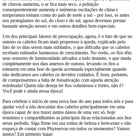
de chuvas aumenta, o ar fica mais seco, a poluição
consequentemente aumenta e inúmeras oscilações de clima e
temperatura tomam conta do país de norte a sul – por isso, se antes
nos protegíamos do sol, do cloro e do sal, agora devemos prestar
bastante atenção nesses e em outros detalhes bem especiais.
Um dos principais fatores de preocupação, agora, é o fato de que no
outono os cabelos ficam mais propensos à queda, explicado pelo
fato de os dias serem mais nublados, o que dificulta que os cabelos
recebam estímulos luminosos de crescimento. No verão, os fios têm
seus sensores de luminosidade ativados a todo instante, o que muda
completamente nos dias amenos de outono, levando os fios a
entrarem em uma fase de queda acentuada especialmente quando
não dedicamos aos cabelos os devidos cuidados. É hora, portanto,
de compensarmos a falta de fotoativação com aquela atenção
redobrada! Quem não deseja ter fios volumosos e fortes, não é?
Você pode e ainda nessa época!
Para celebrar o início de uma nova fase do ano para todos nós e para
ajudar você a não descuidar dos cabelos principalmente em uma
época capaz de nos trazer tantos danos de uma vez só, hoje
reunimos e compartilhamos as principais dicas relacionadas aos fios
nesse período. Siga firme em sua rotina de beleza e bem-estar e não
esqueça de contar com Phytoervas em todos os momentos? Vamos
juntos? Em primeiro lugar: