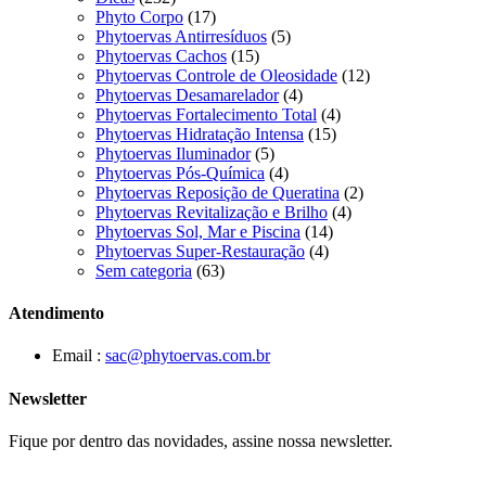
Phyto Corpo
(17)
Phytoervas Antirresíduos
(5)
Phytoervas Cachos
(15)
Phytoervas Controle de Oleosidade
(12)
Phytoervas Desamarelador
(4)
Phytoervas Fortalecimento Total
(4)
Phytoervas Hidratação Intensa
(15)
Phytoervas Iluminador
(5)
Phytoervas Pós-Química
(4)
Phytoervas Reposição de Queratina
(2)
Phytoervas Revitalização e Brilho
(4)
Phytoervas Sol, Mar e Piscina
(14)
Phytoervas Super-Restauração
(4)
Sem categoria
(63)
Atendimento
Email :
sac@phytoervas.com.br
Newsletter
Fique por dentro das novidades, assine nossa newsletter.