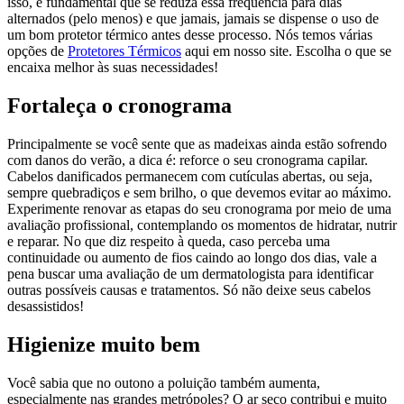
isso, é fundamental que se reduza essa frequência para dias
alternados (pelo menos) e que jamais, jamais se dispense o uso de
um bom protetor térmico antes desse processo. Nós temos várias
opções de
Protetores Térmicos
aqui em nosso site. Escolha o que se
encaixa melhor às suas necessidades!
Fortaleça o cronograma
Principalmente se você sente que as madeixas ainda estão sofrendo
com danos do verão, a dica é: reforce o seu cronograma capilar.
Cabelos danificados permanecem com cutículas abertas, ou seja,
sempre quebradiços e sem brilho, o que devemos evitar ao máximo.
Experimente renovar as etapas do seu cronograma por meio de uma
avaliação profissional, contemplando os momentos de hidratar, nutrir
e reparar. No que diz respeito à queda, caso perceba uma
continuidade ou aumento de fios caindo ao longo dos dias, vale a
pena buscar uma avaliação de um dermatologista para identificar
outras possíveis causas e tratamentos. Só não deixe seus cabelos
desassistidos!
Higienize muito bem
Você sabia que no outono a poluição também aumenta,
especialmente nas grandes metrópoles? O ar seco contribui e muito