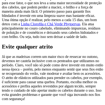
para esse fator, o que nos leva a uma maior necessidade de proteção
dos cabelos, que podem perder a maciez, o brilho e a força de
maneira ainda mais fácil. O primeiro passo para garantir fios
blindados é investir em uma limpeza suave mas bastante eficaz.
Uma ótima opção é realizar, pelo menos a cada 15 dias, um bom
detox com a
Linha Clorofila e Chá Verde Phytoervas
. Ela atua
principalmente no couro cabeludo, eliminando impurezas, resíduos
de poluição e de cosméticos e deixando seus cabelos hidratados e
com brilho. Ou seja, tudo isso sem deixar a saúde de lado.
Evite qualquer atrito
Já que as madeixas correm um maior risco de ressecar no outono,
devemos ter cautela inclusive com os penteados que utilizamos no
período. Claro, você não só pode como deve investir em muito estilo
nessa época – porém, pelo menos enquanto sentir que seus fios estão
se recuperando do verão, vale moderar e avaliar bem os acessórios.
O atrito de elásticos utilizados para prender os cabelos, por exemplo,
é suficiente para causar uma quebra. Portanto, escolha melhor os
acessórios e prefira aqueles revestidos por algum tecido, sempre
tendo o cuidado de não apertar muito os cabelos durante o uso. Isso
evita grandes problemas e garante que você siga inovando nos fios
com segurança!