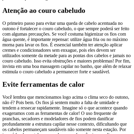
Atenção ao couro cabeludo
O primeiro passo para evitar uma queda de cabelo acentuada no
outono é fortalecer o couro cabeludo, o que sempre poderá ser feito
com algumas precauções. Se você costuma higienizar os fios com
água quente, é importante repensar: utilize água fria ou no máximo
morna para lavar os fios. É essencial também ter atenção aplicar
cremes e condicionadores sem enxague, pois eles devem ser
utilizados somente da metade para as pontas dos cabelos e jamais no
couro cabeludo. Isso evita obstruções e maiores problemas! Por fim,
invista em uma boa massagem capilar no banho, que além de relaxar
estimula o couro cabeludo a permanecer forte e saudável.
Evite ferramentas de calor
Você lembra que mencionamos logo acima o clima seco do outono,
não é? Pois bem. Os fios já sentem muito a falta de umidade e
tendem a ressecar rapidamente. Imagine só o que acontece quando
exageramos com as ferramentas de calor! O uso frequente de
pranchas, secadores e modeladores de fios podem danificar
profundamente a estrutura capilar nesse contexto, dificultando que
os cabelos permaneçam saudáveis não somente nesta estação. Por