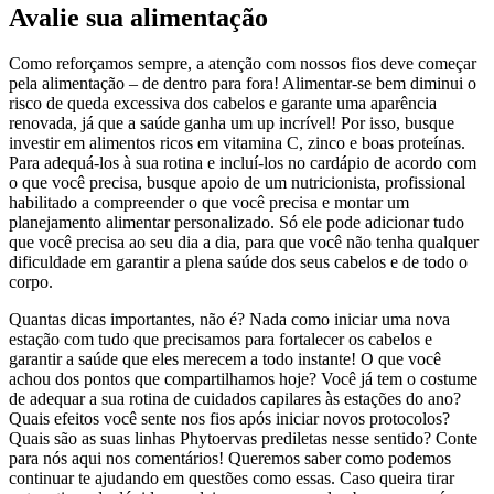
Avalie sua alimentação
Como reforçamos sempre, a atenção com nossos fios deve começar
pela alimentação – de dentro para fora! Alimentar-se bem diminui o
risco de queda excessiva dos cabelos e garante uma aparência
renovada, já que a saúde ganha um up incrível! Por isso, busque
investir em alimentos ricos em vitamina C, zinco e boas proteínas.
Para adequá-los à sua rotina e incluí-los no cardápio de acordo com
o que você precisa, busque apoio de um nutricionista, profissional
habilitado a compreender o que você precisa e montar um
planejamento alimentar personalizado. Só ele pode adicionar tudo
que você precisa ao seu dia a dia, para que você não tenha qualquer
dificuldade em garantir a plena saúde dos seus cabelos e de todo o
corpo.
Quantas dicas importantes, não é? Nada como iniciar uma nova
estação com tudo que precisamos para fortalecer os cabelos e
garantir a saúde que eles merecem a todo instante! O que você
achou dos pontos que compartilhamos hoje? Você já tem o costume
de adequar a sua rotina de cuidados capilares às estações do ano?
Quais efeitos você sente nos fios após iniciar novos protocolos?
Quais são as suas linhas Phytoervas prediletas nesse sentido? Conte
para nós aqui nos comentários! Queremos saber como podemos
continuar te ajudando em questões como essas. Caso queira tirar