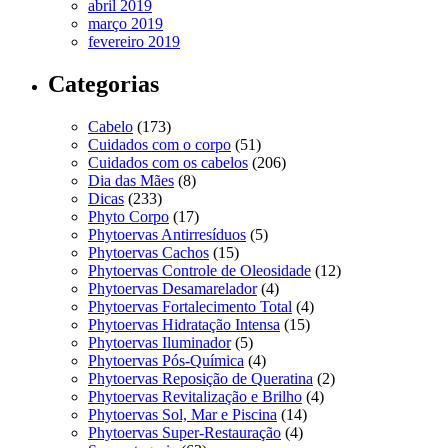
abril 2019
março 2019
fevereiro 2019
Categorias
Cabelo
(173)
Cuidados com o corpo
(51)
Cuidados com os cabelos
(206)
Dia das Mães
(8)
Dicas
(233)
Phyto Corpo
(17)
Phytoervas Antirresíduos
(5)
Phytoervas Cachos
(15)
Phytoervas Controle de Oleosidade
(12)
Phytoervas Desamarelador
(4)
Phytoervas Fortalecimento Total
(4)
Phytoervas Hidratação Intensa
(15)
Phytoervas Iluminador
(5)
Phytoervas Pós-Química
(4)
Phytoervas Reposição de Queratina
(2)
Phytoervas Revitalização e Brilho
(4)
Phytoervas Sol, Mar e Piscina
(14)
Phytoervas Super-Restauração
(4)