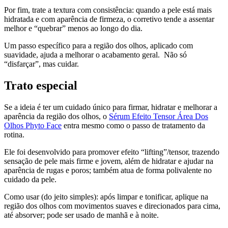
Por fim, trate a textura com consistência: quando a pele está mais
hidratada e com aparência de firmeza, o corretivo tende a assentar
melhor e “quebrar” menos ao longo do dia.
Um passo específico para a região dos olhos, aplicado com
suavidade, ajuda a melhorar o acabamento geral. Não só
“disfarçar”, mas cuidar.
Trato especial
Se a ideia é ter um cuidado único para firmar, hidratar e melhorar a
aparência da região dos olhos, o
Sérum Efeito Tensor Área Dos
Olhos Phyto Face
entra mesmo como o passo de tratamento da
rotina.
Ele foi desenvolvido para promover
efeito “lifting”/tensor
, trazendo
sensação de pele mais firme e jovem, além de
hidratar
e ajudar na
aparência de
rugas
e
poros
; também atua de forma polivalente no
cuidado da pele.
Como usar (do jeito simples):
após limpar e tonificar, aplique na
região dos olhos com movimentos suaves e direcionados para cima,
até absorver; pode ser usado
de manhã e à noite
.