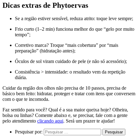
Dicas extras de Phytoervas
Se a região estiver sensível,
reduza atrito
: toque leve sempre;
Frio curto
(1–2 min) funciona melhor do que “gelo por muito
tempo”;
Corretivo marca?
Troque “mais cobertura” por “mais
preparação” (hidratação antes);
Óculos de sol
viram cuidado de pele (e não só acessório);
Consistência > intensidade
: o resultado vem da repetição
diária.
Cuidar da região dos olhos não precisa de 10 passos, precisa de
básico bem feito
: hidratar, proteger e tratar com itens que conversem
com o que te incomoda.
Faz sentido para você? Qual é a sua maior queixa hoje? O
lheira
,
bolsa
ou
linhas
? Comente abaixo e, se precisar, fale com a gente
pelo atendimento
clicando aqui
.
Será um prazer te ajudar!
Pesquisar por: