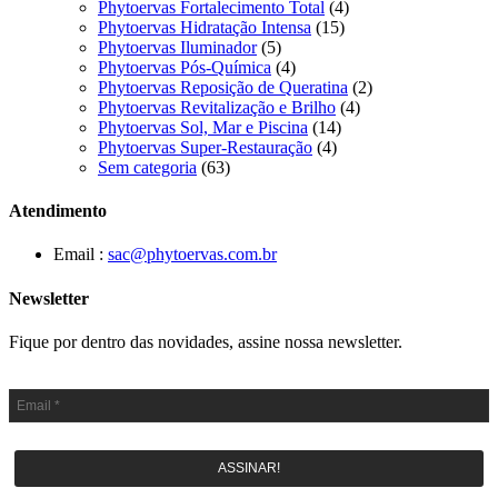
Phytoervas Fortalecimento Total
(4)
Phytoervas Hidratação Intensa
(15)
Phytoervas Iluminador
(5)
Phytoervas Pós-Química
(4)
Phytoervas Reposição de Queratina
(2)
Phytoervas Revitalização e Brilho
(4)
Phytoervas Sol, Mar e Piscina
(14)
Phytoervas Super-Restauração
(4)
Sem categoria
(63)
Atendimento
Email :
sac@phytoervas.com.br
Newsletter
Fique por dentro das novidades, assine nossa newsletter.
ASSINAR!