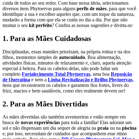
cuida de todos ao seu redor. Com base nessa ideia, selecionamos
diversos itens Phytoervas para alguns
perfis de mães
, para que você
identifique a sua e escolher aqueles que, com um toque da natureza,
mudarão a forma com que ela se cuida no dia a dia. Por que não
montar o seu
kit perfeito
? Confira as nossas sugestões e divirta-se:
1. Para as Mães Cuidadosas
Disciplinadas, essas mamães priorizam, na própria rotina e na dos
filhos, momentos simples de
autocuidado
. Boa alimentação,
atividades físicas, minutos de relaxamento e, claro, aquela atenção
especial à beleza. Para os cabelos delas, não pode faltar um
completo
Fortalecimento Total Phytoervas
, uma boa
Reposição
de Queratina
e nem a
Linha Revitalização e Brilho Phytoervas
,
itens que reconstroem os cabelos e garantem fios fortes, livres do
frizz, macios e bem saudáveis, como eles realmente devem ser!
2. Para as Mães Divertidas
As mães divertidas são também aventureiras e estão sempre em
busca de
novas experiências
para toda a família! Elas adoram um
sol e não dispensam um dia sequer de alegria na
praia
ou na
piscina
e, por isso, necessitam de cuidados que acompanhem esse ritmo