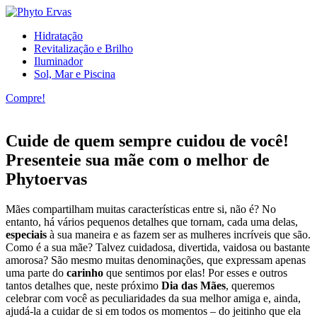
Hidratação
Revitalização e Brilho
Iluminador
Sol, Mar e Piscina
Compre!
Cuide de quem sempre cuidou de você!
Presenteie sua mãe com o melhor de
Phytoervas
Mães compartilham muitas características entre si, não é? No
entanto, há vários pequenos detalhes que tornam, cada uma delas,
especiais
à sua maneira e as fazem ser as mulheres incríveis que são.
Como é a sua mãe? Talvez cuidadosa, divertida, vaidosa ou bastante
amorosa? São mesmo muitas denominações, que expressam apenas
uma parte do
carinho
que sentimos por elas! Por esses e outros
tantos detalhes que, neste próximo
Dia das Mães
, queremos
celebrar com você as peculiaridades da sua melhor amiga e, ainda,
ajudá-la a cuidar de si em todos os momentos – do jeitinho que ela