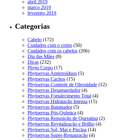
abril 2019
março 2019
fevereiro 2019
Categorias
Cabelo
(172)
Cuidados com o corpo
(50)
Cuidados com os cabelos
(206)
Dia das Mães
(8)
Dicas
(232)
Phyto Corpo
(17)
Phytoervas Antirresíduos
(5)
Phytoervas Cachos
(15)
Phytoervas Controle de Oleosidade
(12)
Phytoervas Desamarelador
(4)
Phytoervas Fortalecimento Total
(4)
Phytoervas Hidratação Intensa
(15)
Phytoervas Iluminador
(5)
Phytoervas Pós-Química
(4)
Phytoervas Reposição de Queratina
(2)
Phytoervas Revitalização e Brilho
(4)
Phytoervas Sol, Mar e Piscina
(14)
Phytoervas Super-Restauração
(4)