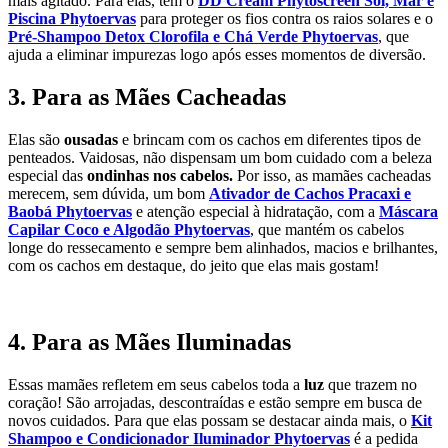
mais agitado. Para elas, tem o
DD Cream Phytoscreen Sol, Mar e
Piscina Phytoervas
para proteger os fios contra os raios solares e o
Pré-Shampoo Detox Clorofila e Chá Verde Phytoervas
, que
ajuda a eliminar impurezas logo após esses momentos de diversão.
3. Para as Mães Cacheadas
Elas são
ousadas
e brincam com os cachos em diferentes tipos de
penteados. Vaidosas, não dispensam um bom cuidado com a beleza
especial das
ondinhas nos cabelos.
Por isso, as mamães cacheadas
merecem, sem dúvida, um bom
Ativador de Cachos Pracaxi e
Baobá Phytoervas
e atenção especial à hidratação, com a
Máscara
Capilar Coco e Algodão Phytoervas
, que mantém os cabelos
longe do ressecamento e sempre bem alinhados, macios e brilhantes,
com os cachos em destaque, do jeito que elas mais gostam!
4. Para as Mães Iluminadas
Essas mamães refletem em seus cabelos toda a
luz
que trazem no
coração! São arrojadas, descontraídas e estão sempre em busca de
novos cuidados. Para que elas possam se destacar ainda mais, o
Kit
Shampoo e Condicionador Iluminador Phytoervas
é a pedida