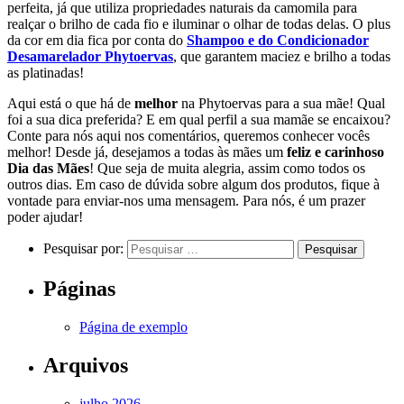
perfeita, já que utiliza propriedades naturais da camomila para
realçar o brilho de cada fio e iluminar o olhar de todas delas. O plus
da cor em dia fica por conta do
Shampoo e do Condicionador
Desamarelador Phytoervas
, que garantem maciez e brilho a todas
as platinadas!
Aqui está o que há de
melhor
na Phytoervas para a sua mãe! Qual
foi a sua dica preferida? E em qual perfil a sua mamãe se encaixou?
Conte para nós aqui nos comentários, queremos conhecer vocês
melhor! Desde já, desejamos a todas às mães um
feliz e carinhoso
Dia das Mães
! Que seja de muita alegria, assim como todos os
outros dias. Em caso de dúvida sobre algum dos produtos, fique à
vontade para enviar-nos uma mensagem. Para nós, é um prazer
poder ajudar!
Pesquisar por:
Páginas
Página de exemplo
Arquivos
julho 2026