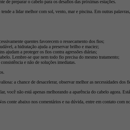
nte de preparar o cabelo para os desafios das próximas estações.
tende a lidar melhor com sol, vento, mar e piscina. Em outras palavras
essivamente quentes favorecem o ressecamento dos fios;
ável, a hidratação ajuda a preservar brilho e maciez;
ns ajudam a proteger os fios contra agressões diárias;
cabelo. Lembre-se que nem todo fio precisa do mesmo tratamento;
 consistência e não de soluções imediatas.
os.
iosa: a chance de desacelerar, observar melhor as necessidades dos fios
 capilar, você não está apenas melhorando a aparência do cabelo agora. 
 Nos conte abaixo nos comentários e na dúvida, entre em contato com 