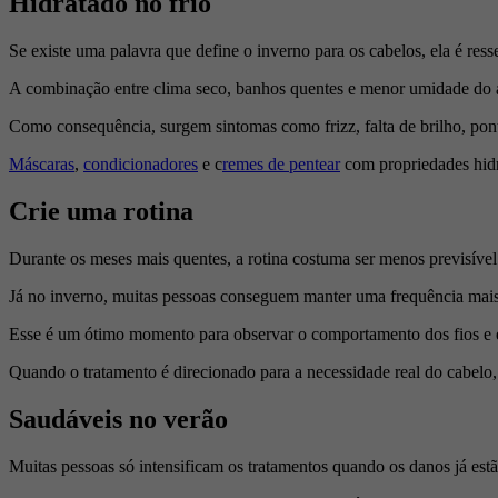
Hidratado no frio
Se existe uma palavra que define o inverno para os cabelos, ela é res
A combinação entre clima seco, banhos quentes e menor umidade do ar
Como consequência, surgem sintomas como frizz, falta de brilho, ponta
Máscaras
,
condicionadores
e c
remes de pentear
com propriedades hidra
Crie uma rotina
Durante os meses mais quentes, a rotina costuma ser menos previsível
Já no inverno, muitas pessoas conseguem manter uma frequência mais r
Esse é um ótimo momento para observar o comportamento dos fios e es
Quando o tratamento é direcionado para a necessidade real do cabelo,
Saudáveis no verão
Muitas pessoas só intensificam os tratamentos quando os danos já estã