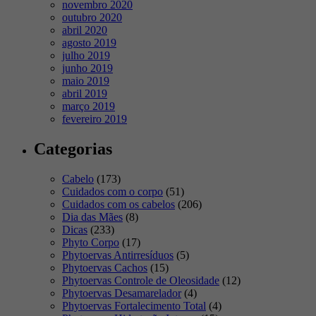
novembro 2020
outubro 2020
abril 2020
agosto 2019
julho 2019
junho 2019
maio 2019
abril 2019
março 2019
fevereiro 2019
Categorias
Cabelo
(173)
Cuidados com o corpo
(51)
Cuidados com os cabelos
(206)
Dia das Mães
(8)
Dicas
(233)
Phyto Corpo
(17)
Phytoervas Antirresíduos
(5)
Phytoervas Cachos
(15)
Phytoervas Controle de Oleosidade
(12)
Phytoervas Desamarelador
(4)
Phytoervas Fortalecimento Total
(4)