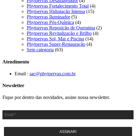
Phytoervas Desamarelador
(4)
Phytoervas Fortalecimento Total
(4)
Phytoervas Hidratação Intensa
(15)
Phytoervas Iluminador
(5)
Phytoervas Pós-Química
(4)
Phytoervas Reposição de Queratina
(2)
Phytoervas Revitalização e Brilho
(4)
Phytoervas Sol, Mar e Piscina
(14)
Phytoervas Super-Restauração
(4)
Sem categoria
(63)
Atendimento
Email :
sac@phytoervas.com.br
Newsletter
Fique por dentro das novidades, assine nossa newsletter.
ASSINAR!