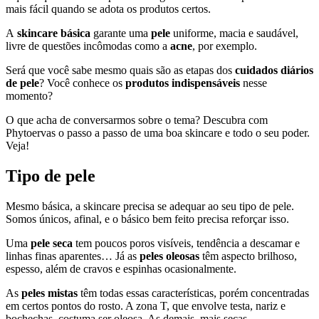
mais fácil quando se adota os produtos certos.
A
skincare básica
garante uma
pele
uniforme, macia e saudável,
livre de questões incômodas como a
acne
, por exemplo.
Será que você sabe mesmo quais são as etapas dos
cuidados diários
de pele
? Você conhece os
produtos indispensáveis
nesse
momento?
O que acha de conversarmos sobre o tema? Descubra com
Phytoervas o passo a passo de uma boa skincare e todo o seu poder.
Veja!
Tipo de pele
Mesmo básica, a skincare precisa se adequar ao seu tipo de pele.
Somos únicos, afinal, e o básico bem feito precisa reforçar isso.
Uma
pele seca
tem poucos poros visíveis, tendência a descamar e
linhas finas aparentes… Já as
peles oleosas
têm aspecto brilhoso,
espesso, além de cravos e espinhas ocasionalmente.
As
peles mistas
têm todas essas características, porém concentradas
em certos pontos do rosto. A zona T, que envolve testa, nariz e
bochechas, costuma ser oleosa. As demais, mais secas.