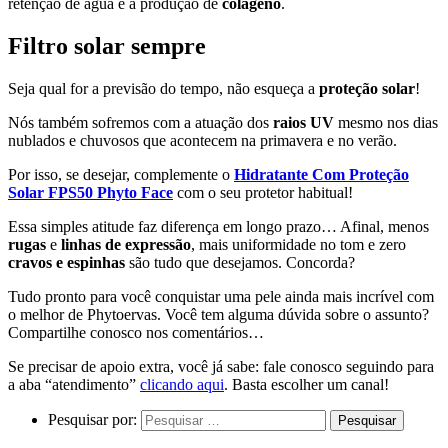
retenção de água e a produção de
colágeno
.
Filtro solar sempre
Seja qual for a previsão do tempo, não esqueça a
proteção solar
!
Nós também sofremos com a atuação dos
raios UV
mesmo nos dias
nublados e chuvosos que acontecem na primavera e no verão.
Por isso, se desejar, complemente o
Hidratante Com Proteção
Solar FPS50 Phyto Face
com o seu protetor habitual!
Essa simples atitude faz diferença em longo prazo… Afinal, menos
rugas
e
linhas de expressão
, mais uniformidade no tom e zero
cravos e espinhas
são tudo que desejamos. Concorda?
Tudo pronto para você conquistar uma pele ainda mais incrível com
o melhor de Phytoervas. Você tem alguma dúvida sobre o assunto?
Compartilhe conosco nos comentários…
Se precisar de apoio extra, você já sabe: fale conosco seguindo para
a aba “atendimento”
clicando aqui
. Basta escolher um canal!
Pesquisar por: