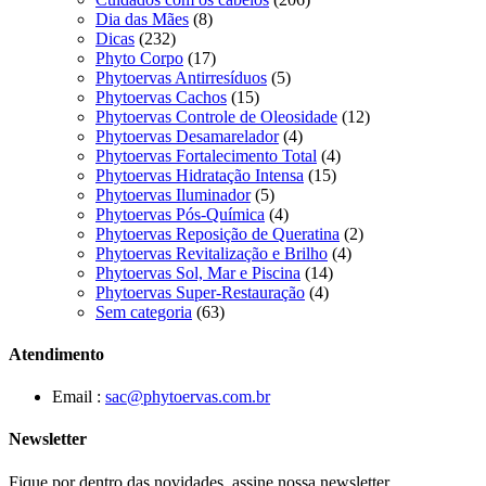
Dia das Mães
(8)
Dicas
(232)
Phyto Corpo
(17)
Phytoervas Antirresíduos
(5)
Phytoervas Cachos
(15)
Phytoervas Controle de Oleosidade
(12)
Phytoervas Desamarelador
(4)
Phytoervas Fortalecimento Total
(4)
Phytoervas Hidratação Intensa
(15)
Phytoervas Iluminador
(5)
Phytoervas Pós-Química
(4)
Phytoervas Reposição de Queratina
(2)
Phytoervas Revitalização e Brilho
(4)
Phytoervas Sol, Mar e Piscina
(14)
Phytoervas Super-Restauração
(4)
Sem categoria
(63)
Atendimento
Email :
sac@phytoervas.com.br
Newsletter
Fique por dentro das novidades, assine nossa newsletter.