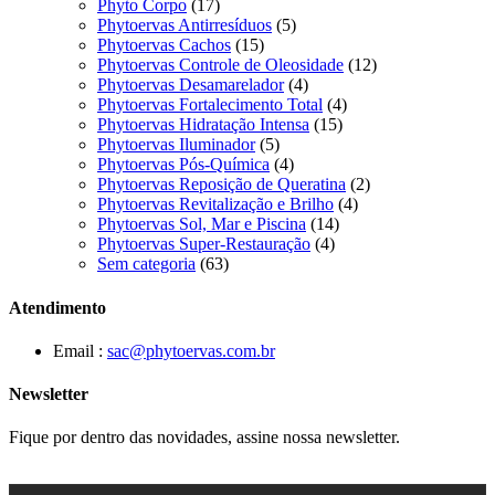
Phyto Corpo
(17)
Phytoervas Antirresíduos
(5)
Phytoervas Cachos
(15)
Phytoervas Controle de Oleosidade
(12)
Phytoervas Desamarelador
(4)
Phytoervas Fortalecimento Total
(4)
Phytoervas Hidratação Intensa
(15)
Phytoervas Iluminador
(5)
Phytoervas Pós-Química
(4)
Phytoervas Reposição de Queratina
(2)
Phytoervas Revitalização e Brilho
(4)
Phytoervas Sol, Mar e Piscina
(14)
Phytoervas Super-Restauração
(4)
Sem categoria
(63)
Atendimento
Email :
sac@phytoervas.com.br
Newsletter
Fique por dentro das novidades, assine nossa newsletter.