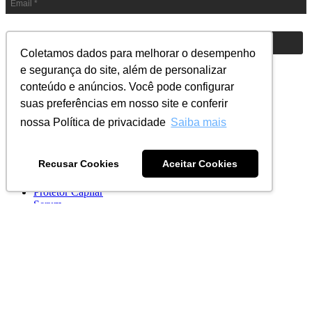
ASSINAR!
Coletamos dados para melhorar o desempenho
e segurança do site, além de personalizar
conteúdo e anúncios. Você pode configurar
Conheça nossos produtos
suas preferências em nosso site e conferir
Ampola Capilar
nossa Política de privacidade
Saiba mais
Creme de Pentear
Clareador Capilar
Condicionador
Recusar Cookies
Aceitar Cookies
Máscara Capilar
Pré Shampoo
Protetor Capilar
Serum
Shampoo
Tônico Capilar
Fale Conosco