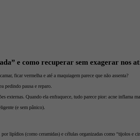
nada” e como recuperar sem exagerar nos at
scamar, ficar vermelha e até a maquiagem parece que não assenta?
nea pedindo pausa e reparo.
ões externas. Quando ela enfraquece, tudo parece pior: acne inflama ma
ligente (e sem pânico).
a por lipídios (como ceramidas) e células organizadas como “tijolos e c