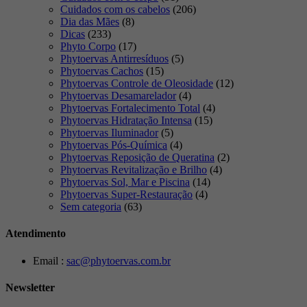
Cuidados com os cabelos
(206)
Dia das Mães
(8)
Dicas
(233)
Phyto Corpo
(17)
Phytoervas Antirresíduos
(5)
Phytoervas Cachos
(15)
Phytoervas Controle de Oleosidade
(12)
Phytoervas Desamarelador
(4)
Phytoervas Fortalecimento Total
(4)
Phytoervas Hidratação Intensa
(15)
Phytoervas Iluminador
(5)
Phytoervas Pós-Química
(4)
Phytoervas Reposição de Queratina
(2)
Phytoervas Revitalização e Brilho
(4)
Phytoervas Sol, Mar e Piscina
(14)
Phytoervas Super-Restauração
(4)
Sem categoria
(63)
Atendimento
Email :
sac@phytoervas.com.br
Newsletter