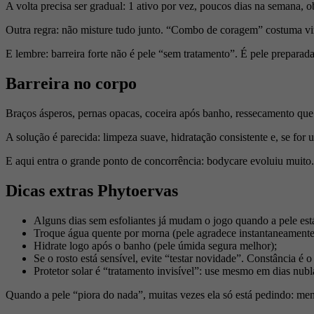
A volta precisa ser gradual: 1 ativo por vez, poucos dias na semana, 
Outra regra: não misture tudo junto. “Combo de coragem” costuma virar 
E lembre: barreira forte não é pele “sem tratamento”. É pele prepara
Barreira no corpo
Braços ásperos, pernas opacas, coceira após banho, ressecamento que 
A solução é parecida: limpeza suave, hidratação consistente e, se for 
E aqui entra o grande ponto de concorrência: bodycare evoluiu muito.
Dicas extras Phytoervas
Alguns dias sem esfoliantes já mudam o jogo quando a pele est
Troque água quente por morna (pele agradece instantaneamente
Hidrate logo após o banho (pele úmida segura melhor);
Se o rosto está sensível, evite “testar novidade”. Constância é o
Protetor solar é “tratamento invisível”: use mesmo em dias nubl
Quando a pele “piora do nada”, muitas vezes ela só está pedindo: men