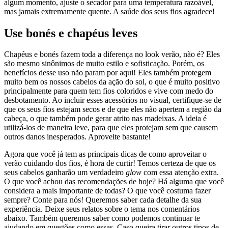
algum momento, ajuste o secador para uma temperatura razoável,
mas jamais extremamente quente. A saúde dos seus fios agradece!
Use bonés e chapéus leves
Chapéus e bonés fazem toda a diferença no look verão, não é? Eles
são mesmo sinônimos de muito estilo e sofisticação. Porém, os
benefícios desse uso não param por aqui! Eles também protegem
muito bem os nossos cabelos da ação do sol, o que é muito positivo
principalmente para quem tem fios coloridos e vive com medo do
desbotamento. Ao incluir esses acessórios no visual, certifique-se de
que os seus fios estejam secos e de que eles não apertem a região da
cabeça, o que também pode gerar atrito nas madeixas. A ideia é
utilizá-los de maneira leve, para que eles protejam sem que causem
outros danos inesperados. Aproveite bastante!
Agora que você já tem as principais dicas de como aproveitar o
verão cuidando dos fios, é hora de curtir! Temos certeza de que os
seus cabelos ganharão um verdadeiro
glow
com essa atenção extra.
O que você achou das recomendações de hoje? Há alguma que você
considera a mais importante de todas? O que você costuma fazer
sempre? Conte para nós! Queremos saber cada detalhe da sua
experiência. Deixe seus relatos sobre o tema nos comentários
abaixo. Também queremos saber como podemos continuar te
ajudando em questões como essas. Caso queira tirar outros tipos de