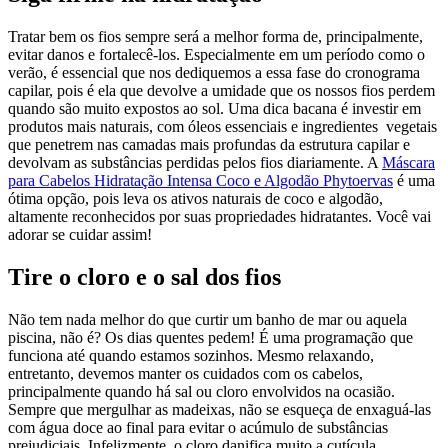
Tratar bem os fios sempre será a melhor forma de, principalmente,
evitar danos e fortalecê-los. Especialmente em um período como o
verão, é essencial que nos dediquemos a essa fase do cronograma
capilar, pois é ela que devolve a umidade que os nossos fios perdem
quando são muito expostos ao sol. Uma dica bacana é investir em
produtos mais naturais, com óleos essenciais e ingredientes vegetais
que penetrem nas camadas mais profundas da estrutura capilar e
devolvam as substâncias perdidas pelos fios diariamente. A
Máscara
para Cabelos Hidratação Intensa Coco e Algodão Phytoervas
é uma
ótima opção, pois leva os ativos naturais de coco e algodão,
altamente reconhecidos por suas propriedades hidratantes. Você vai
adorar se cuidar assim!
Tire o cloro e o sal dos fios
Não tem nada melhor do que curtir um banho de mar ou aquela
piscina, não é? Os dias quentes pedem! É uma programação que
funciona até quando estamos sozinhos. Mesmo relaxando,
entretanto, devemos manter os cuidados com os cabelos,
principalmente quando há sal ou cloro envolvidos na ocasião.
Sempre que mergulhar as madeixas, não se esqueça de enxaguá-las
com água doce ao final para evitar o acúmulo de substâncias
prejudiciais. Infelizmente, o cloro danifica muito a cutícula,