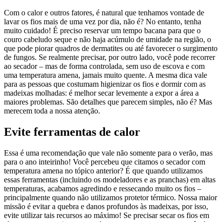
Com o calor e outros fatores, é natural que tenhamos vontade de
lavar os fios mais de uma vez por dia, não é? No entanto, tenha
muito cuidado! É preciso reservar um tempo bacana para que o
couro cabeludo seque e não haja acúmulo de umidade na região, o
que pode piorar quadros de dermatites ou até favorecer o surgimento
de fungos. Se realmente precisar, por outro lado, você pode recorrer
ao secador – mas de forma controlada, sem uso de escova e com
uma temperatura amena, jamais muito quente. A mesma dica vale
para as pessoas que costumam higienizar os fios e dormir com as
madeixas molhadas: é melhor secar levemente a expor a área a
maiores problemas. São detalhes que parecem simples, não é? Mas
merecem toda a nossa atenção.
Evite ferramentas de calor
Essa é uma recomendação que vale não somente para o verão, mas
para o ano inteirinho! Você percebeu que citamos o secador com
temperatura amena no tópico anterior? É que quando utilizamos
essas ferramentas (incluindo os modeladores e as pranchas) em altas
temperaturas, acabamos agredindo e ressecando muito os fios –
principalmente quando não utilizamos protetor térmico. Nossa maior
missão é evitar a quebra e danos profundos às madeixas, por isso,
evite utilizar tais recursos ao máximo! Se precisar secar os fios em