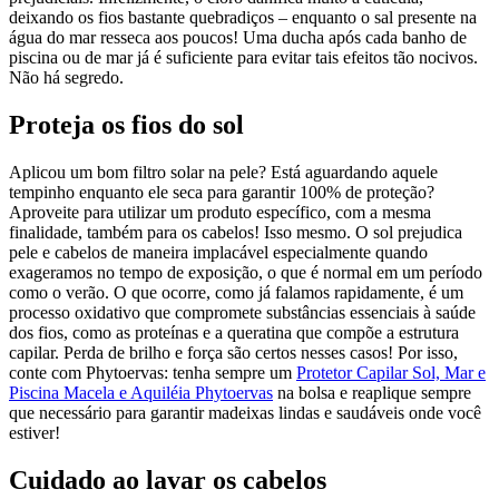
deixando os fios bastante quebradiços – enquanto o sal presente na
água do mar resseca aos poucos! Uma ducha após cada banho de
piscina ou de mar já é suficiente para evitar tais efeitos tão nocivos.
Não há segredo.
Proteja os fios do sol
Aplicou um bom filtro solar na pele? Está aguardando aquele
tempinho enquanto ele seca para garantir 100% de proteção?
Aproveite para utilizar um produto específico, com a mesma
finalidade, também para os cabelos! Isso mesmo. O sol prejudica
pele e cabelos de maneira implacável especialmente quando
exageramos no tempo de exposição, o que é normal em um período
como o verão. O que ocorre, como já falamos rapidamente, é um
processo oxidativo que compromete substâncias essenciais à saúde
dos fios, como as proteínas e a queratina que compõe a estrutura
capilar. Perda de brilho e força são certos nesses casos! Por isso,
conte com Phytoervas: tenha sempre um
Protetor Capilar Sol, Mar e
Piscina Macela e Aquiléia Phytoervas
na bolsa e reaplique sempre
que necessário para garantir madeixas lindas e saudáveis onde você
estiver!
Cuidado ao lavar os cabelos