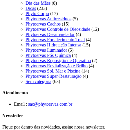
Dia das Mães
(8)
Dicas
(233)
Phyto Corpo
(17)
Phytoervas Antirresíduos
(5)
Phytoervas Cachos
(15)
Phytoervas Controle de Oleosidade
(12)
Phytoervas Desamarelador
(4)
Phytoervas Fortalecimento Total
(4)
Phytoervas Hidratação Intensa
(15)
Phytoervas Iluminador
(5)
Phytoervas Pós-Química
(4)
Phytoervas Reposição de Queratina
(2)
Phytoervas Revitalização e Brilho
(4)
Phytoervas Sol, Mar e Piscina
(14)
Phytoervas Super-Restauração
(4)
Sem categoria
(63)
Atendimento
Email :
sac@phytoervas.com.br
Newsletter
Fique por dentro das novidades, assine nossa newsletter.