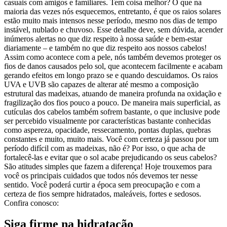
casuais com amigos e familiares. Tem coisa melhor? O que na
maioria das vezes nós esquecemos, entretanto, é que os raios solares
estão muito mais intensos nesse período, mesmo nos dias de tempo
instável, nublado e chuvoso. Esse detalhe deve, sem dúvida, acender
inúmeros alertas no que diz respeito à nossa saúde e bem-estar
diariamente – e também no que diz respeito aos nossos cabelos!
Assim como acontece com a pele, nós também devemos proteger os
fios de danos causados pelo sol, que acontecem facilmente e acabam
gerando efeitos em longo prazo se e quando descuidamos. Os raios
UVA e UVB são capazes de alterar até mesmo a composição
estrutural das madeixas, atuando de maneira profunda na oxidação e
fragilização dos fios pouco a pouco. De maneira mais superficial, as
cutículas dos cabelos também sofrem bastante, o que inclusive pode
ser percebido visualmente por características bastante conhecidas
como aspereza, opacidade, ressecamento, pontas duplas, quebras
constantes e muito, muito mais. Você com certeza já passou por um
período difícil com as madeixas, não é? Por isso, o que acha de
fortalecê-las e evitar que o sol acabe prejudicando os seus cabelos?
São atitudes simples que fazem a diferença! Hoje trouxemos para
você os principais cuidados que todos nós devemos ter nesse
sentido. Você poderá curtir a época sem preocupação e com a
certeza de fios sempre hidratados, maleáveis, fortes e sedosos.
Confira conosco:
Siga firme na hidratação