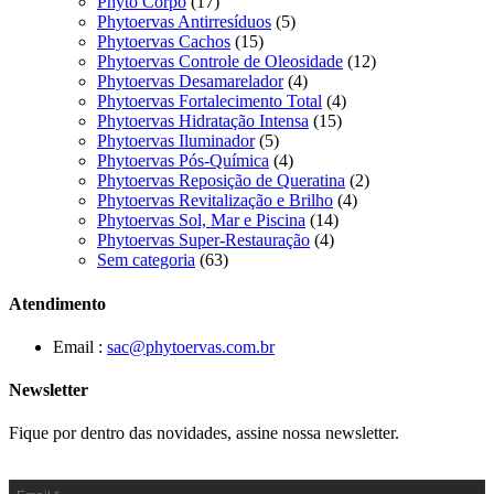
Phyto Corpo
(17)
Phytoervas Antirresíduos
(5)
Phytoervas Cachos
(15)
Phytoervas Controle de Oleosidade
(12)
Phytoervas Desamarelador
(4)
Phytoervas Fortalecimento Total
(4)
Phytoervas Hidratação Intensa
(15)
Phytoervas Iluminador
(5)
Phytoervas Pós-Química
(4)
Phytoervas Reposição de Queratina
(2)
Phytoervas Revitalização e Brilho
(4)
Phytoervas Sol, Mar e Piscina
(14)
Phytoervas Super-Restauração
(4)
Sem categoria
(63)
Atendimento
Email :
sac@phytoervas.com.br
Newsletter
Fique por dentro das novidades, assine nossa newsletter.