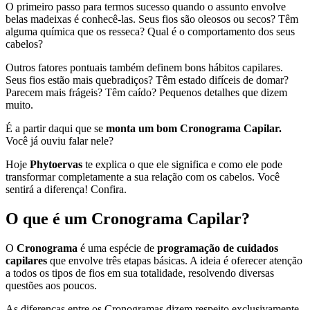
O primeiro passo para termos sucesso quando o assunto envolve
belas madeixas é conhecê-las. Seus fios são oleosos ou secos? Têm
alguma química que os resseca? Qual é o comportamento dos seus
cabelos?
Outros fatores pontuais também definem bons hábitos capilares.
Seus fios estão mais quebradiços? Têm estado difíceis de domar?
Parecem mais frágeis? Têm caído? Pequenos detalhes que dizem
muito.
É a partir daqui que se
monta um bom Cronograma Capilar.
Você já ouviu falar nele?
Hoje
Phytoervas
te explica o que ele significa e como ele pode
transformar completamente a sua relação com os cabelos. Você
sentirá a diferença! Confira.
O que é
um Cronograma Capilar?
O
Cronograma
é uma espécie de
programação de cuidados
capilares
que envolve três etapas básicas. A ideia é oferecer atenção
a todos os tipos de fios em sua totalidade, resolvendo diversas
questões aos poucos.
As diferenças entre os Cronogramas dizem respeito exclusivamente