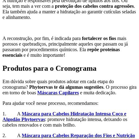
A nutrição é responsável pela devolução de lipídios aos fios. Ou
seja, tem mais a ver com a
proteção dos cabelos contra agressões
.
Ela também ajuda a manter a hidratação ao garantir cutículas seladas
e alinhamento.
A reconstrução, por fim, é indicada para
fortalecer os fios
mais
porosos e quebradiços, principalmente aqueles que passam ou já
passaram por procedimentos químicos. Ela
repõe proteínas
essenciais
e é muito importante!
Produtos para o Cronograma
Em dúvida sobre quais produtos adotar em cada etapa do
cronograma?
Phytoervas te dá algumas sugestões
. O processo gira
em torno de boas
Máscaras Capilares
e muita dedicação.
Para ajudar você nesse processo, recomendamos:
1. A
Máscara para Cabelos Hidratação Intensa Coco e
Algodão Phytoervas
: promove hidratação intensa, deixando os
cabelos renovados e com mais brilho.
2. A
Máscara para Cabelos Reparação dos Fios e Nutrição