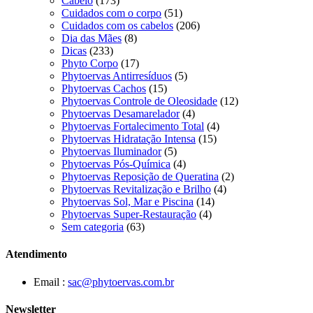
Cabelo
(173)
Cuidados com o corpo
(51)
Cuidados com os cabelos
(206)
Dia das Mães
(8)
Dicas
(233)
Phyto Corpo
(17)
Phytoervas Antirresíduos
(5)
Phytoervas Cachos
(15)
Phytoervas Controle de Oleosidade
(12)
Phytoervas Desamarelador
(4)
Phytoervas Fortalecimento Total
(4)
Phytoervas Hidratação Intensa
(15)
Phytoervas Iluminador
(5)
Phytoervas Pós-Química
(4)
Phytoervas Reposição de Queratina
(2)
Phytoervas Revitalização e Brilho
(4)
Phytoervas Sol, Mar e Piscina
(14)
Phytoervas Super-Restauração
(4)
Sem categoria
(63)
Atendimento
Email :
sac@phytoervas.com.br
Newsletter