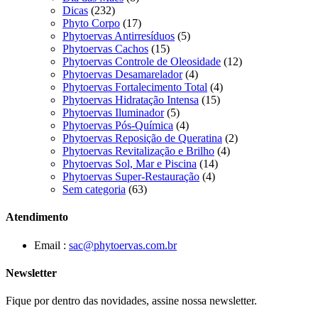
Dicas
(232)
Phyto Corpo
(17)
Phytoervas Antirresíduos
(5)
Phytoervas Cachos
(15)
Phytoervas Controle de Oleosidade
(12)
Phytoervas Desamarelador
(4)
Phytoervas Fortalecimento Total
(4)
Phytoervas Hidratação Intensa
(15)
Phytoervas Iluminador
(5)
Phytoervas Pós-Química
(4)
Phytoervas Reposição de Queratina
(2)
Phytoervas Revitalização e Brilho
(4)
Phytoervas Sol, Mar e Piscina
(14)
Phytoervas Super-Restauração
(4)
Sem categoria
(63)
Atendimento
Email :
sac@phytoervas.com.br
Newsletter
Fique por dentro das novidades, assine nossa newsletter.